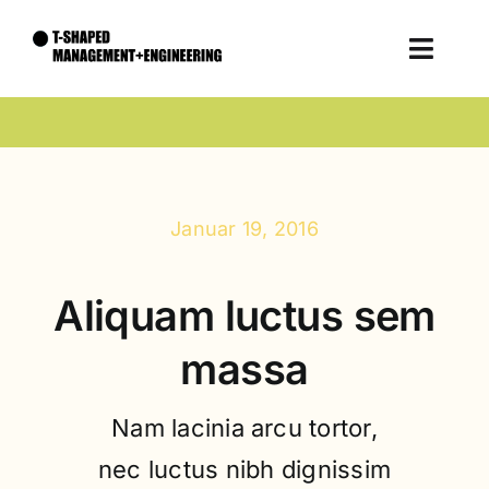
Zum
Inhalt
Toggle
springen
Naviga
Unternehmen
Expertise
Januar 19, 2016
Talente
Aliquam luctus sem
Kontakt
massa
Nam lacinia arcu tortor,
nec luctus nibh dignissim