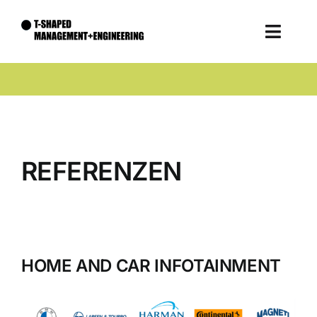
Zum
Inhalt
Toggle
springen
Naviga
Unternehmen
Expertise
Talente
REFERENZEN
Kontakt
HOME AND CAR INFOTAINMENT