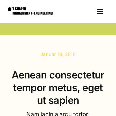
Zum
Inhalt
Toggle
springen
Naviga
Unternehmen
Expertise
Januar 19, 2016
Talente
Aenean consectetur
Kontakt
tempor metus, eget
ut sapien
Nam lacinia arcu tortor,